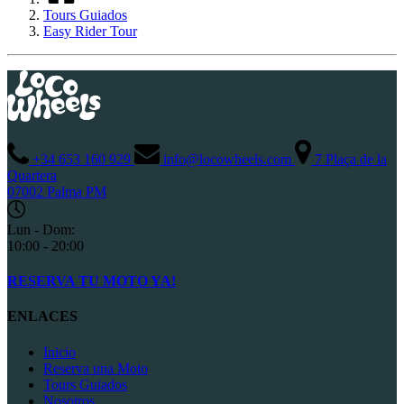
Tours Guiados
Easy Rider Tour
+34 653 160 929
info@locowheels.com
7 Plaça de la
Quartera
07002 Palma PM
Lun - Dom:
10:00 - 20:00
RESERVA TU MOTO YA!
ENLACES
Inicio
Reserva una Moto
Tours Guiados
Nosotros