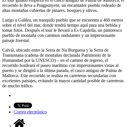
El tour guiado empieza en el casco antiguo de Palma de Mallorca, el
recorrido le lleva a Puigpunyent, un encantador pueblo rodeado de
altas montañas cubiertas de pinares, bosques y olivos.
Luego a Galilea, un tranquilo pueblo que se encuentra a 460 metros
sobre el nivel del mar, donde tendrá tiempo aquí para una bebida y
tomar fotos. Después el tour le llevará a Es Capdella, un pintoresco
pueblo de montaña con caminos ondulantes y un impresionante
paisaje forestal.
Calvià, ubicado entre la Serra de Na Burguesa y la Serra de
Tramuntana (cadena de montañas declarada Patrimonio de la
Humanidad por la UNESCO) – en el camino de regreso, el
recorrido bordeará el paseo marítimo con impresionantes vistas al
puerto y se dirigirá a la última parada, el casco antiguo de Palma de
Mallorca. Este recorrido se realiza en carreteras secundarias con
excelentes paisajes, evitando la mayor cantidad posible de carreteras
de mucho tráfico.
Correo electrónico