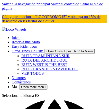
Saltar a la navegación principal
Saltar al contenido
Saltar al pie de
página
Código promocional "LOCOPROMO15" y obtenga un 15% de
descuento en las tarifas de alquiler.
Inicio
Reserva una Moto
Easy Rider Tour
Otros Tipos De Ruta
Open Otros Tipos De Ruta Menu
RUTA TRAMUNTANA SUR
RUTA DEL ARCHIDUQUE
RUTA WEST IS THE BEST
RUTA GRANDPA’S FAVOURITE
VER TODOS
Nosotros
Contáctanos
Más
Open More Menu
Selecciona tu idioma
ES