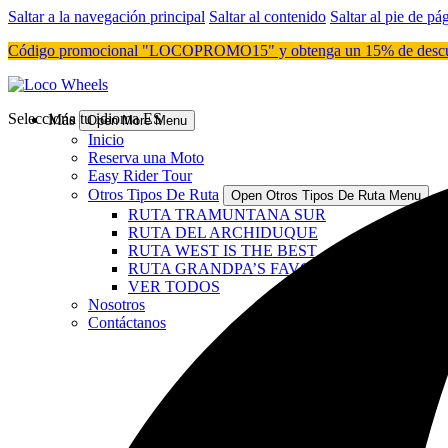
Saltar a la navegación principal
Saltar al contenido
Saltar al pie de pá
Código promocional "LOCOPROMO15" y obtenga un 15% de descuento 
Selecciona tu idioma
ES
Más
Open More Menu
Inicio
Reserva una Moto
Easy Rider Tour
Otros Tipos De Ruta
Open Otros Tipos De Ruta Menu
RUTA TRAMUNTANA SUR
RUTA DEL ARCHIDUQUE
RUTA WEST IS THE BEST
RUTA GRANDPA’S FAVOURITE
VER TODOS
Nosotros
Contáctanos