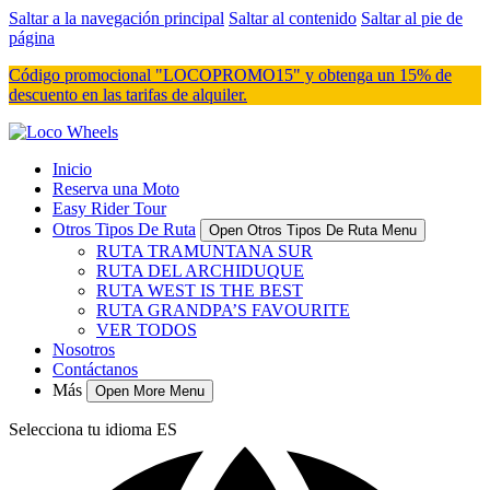
Saltar a la navegación principal
Saltar al contenido
Saltar al pie de
página
Código promocional "LOCOPROMO15" y obtenga un 15% de
descuento en las tarifas de alquiler.
Inicio
Reserva una Moto
Easy Rider Tour
Otros Tipos De Ruta
Open Otros Tipos De Ruta Menu
RUTA TRAMUNTANA SUR
RUTA DEL ARCHIDUQUE
RUTA WEST IS THE BEST
RUTA GRANDPA’S FAVOURITE
VER TODOS
Nosotros
Contáctanos
Más
Open More Menu
Selecciona tu idioma
ES