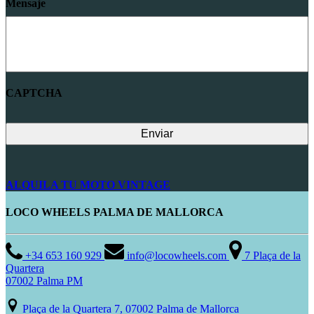
Mensaje
CAPTCHA
ALQUILA TU MOTO VINTAGE
LOCO WHEELS PALMA DE MALLORCA
+34 653 160 929
info@locowheels.com
7 Plaça de la
Quartera
07002 Palma PM
Plaça de la Quartera 7, 07002 Palma de Mallorca