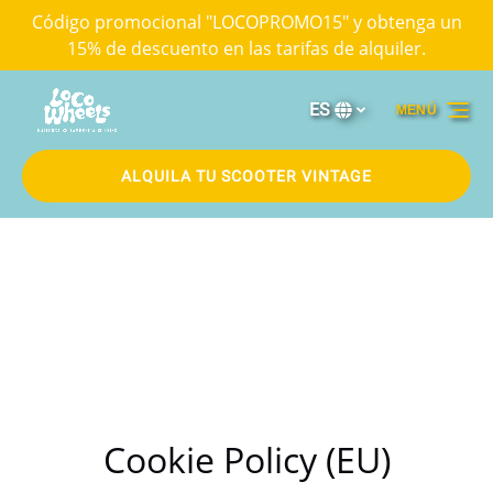
Código promocional "LOCOPROMO15" y obtenga un
Saltar a la navegación principal
Saltar al contenido
Saltar al pie de página
15% de descuento en las tarifas de alquiler.
ES
MENÚ
Selecciona
tu
idioma
ALQUILA TU SCOOTER VINTAGE
Cookie Policy (EU)